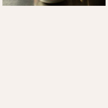
Recept voor: Linzencurry
mei 7, 2020
1 reactie
We zullen de komende weken regelmatig (goed maakbare)
recepten online plaatsen. Dit doen we om je te inspireren om
lekker, voedzaam en gezond te blijven koken en zodoende goed
voor jezelf en je gezin te zorgen.
Lees verder »