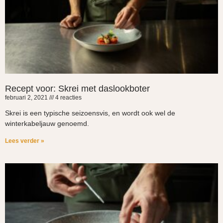
Recept voor: Skrei met daslookboter
februari 2, 2021
4 reacties
Skrei is een typische seizoensvis, en wordt ook wel de
winterkabeljauw genoemd.
Lees verder »