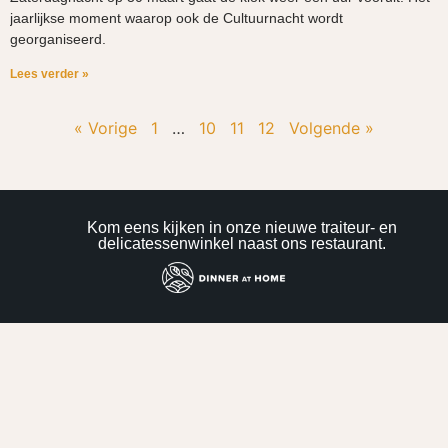
jaarlijkse moment waarop ook de Cultuurnacht wordt
georganiseerd.
Lees verder »
« Vorige
1
…
10
11
12
Volgende »
Kom eens kijken in onze nieuwe traiteur- en
delicatessenwinkel naast ons restaurant.
Genieten in een ontspannen sfeer