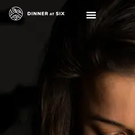
Geschreven at Six