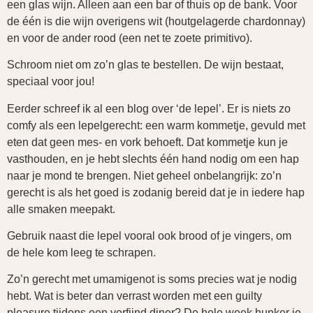
een glas wijn. Alleen aan een bar of thuis op de bank. Voor
de één is die wijn overigens wit (houtgelagerde chardonnay)
en voor de ander rood (een net te zoete primitivo).
Schroom niet om zo’n glas te bestellen. De wijn bestaat,
speciaal voor jou!
Eerder schreef ik al een blog over ‘de lepel’. Er is niets zo
comfy als een lepelgerecht: een warm kommetje, gevuld met
eten dat geen mes- en vork behoeft. Dat kommetje kun je
vasthouden, en je hebt slechts één hand nodig om een hap
naar je mond te brengen. Niet geheel onbelangrijk: zo’n
gerecht is als het goed is zodanig bereid dat je in iedere hap
alle smaken meepakt.
Gebruik naast die lepel vooral ook brood of je vingers, om
de hele kom leeg te schrapen.
Zo’n gerecht met umamigenot is soms precies wat je nodig
hebt. Wat is beter dan verrast worden met een guilty
pleasure tijdens een verfijnd diner? De hele week hunker je