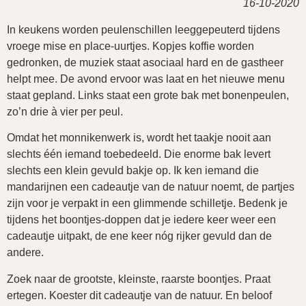
16-10-2020
In keukens worden peulenschillen leeggepeuterd tijdens
vroege mise en place-uurtjes. Kopjes koffie worden
gedronken, de muziek staat asociaal hard en de gastheer
helpt mee. De avond ervoor was laat en het nieuwe
menu
staat gepland. Links staat een grote bak met bonenpeulen,
zo’n drie à vier per peul.
Omdat het monnikenwerk is, wordt het taakje nooit aan
slechts één iemand toebedeeld. Die enorme bak levert
slechts een klein gevuld bakje op. Ik ken iemand die
mandarijnen een cadeautje van de natuur noemt, de partjes
zijn voor je verpakt in een glimmende schilletje. Bedenk je
tijdens het boontjes-doppen dat je iedere keer weer een
cadeautje uitpakt, de ene keer nóg rijker gevuld dan de
andere.
Zoek naar de grootste, kleinste, raarste boontjes. Praat
ertegen. Koester dit cadeautje van de natuur. En beloof