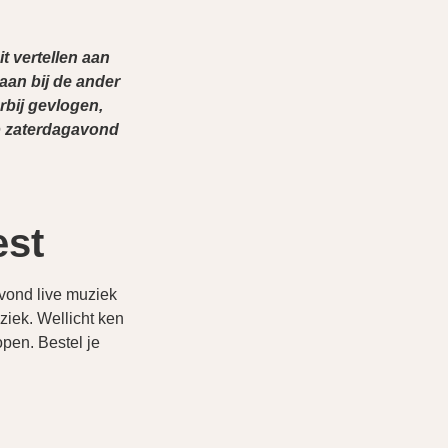
t vertellen aan
gaan bij de ander
orbij gevlogen,
op zaterdagavond
est
vond live muziek
ziek. Wellicht ken
open. Bestel je