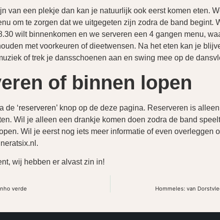
ijn van een plekje dan kan je natuurlijk ook eerst komen eten. 
nu om te zorgen dat we uitgegeten zijn zodra de band begint. W
8.30 wilt binnenkomen en we serveren een 4 gangen menu, waar
ouden met voorkeuren of dieetwensen. Na het eten kan je blijve
 muziek of trek je dansschoenen aan en swing mee op de dansvl
eren of binnen lopen
ia de
‘reserveren’
knop op de deze pagina. Reserveren is alleen 
ten. Wil je alleen een drankje komen doen zodra de band speelt
open. Wil je eerst nog iets meer informatie of even overleggen 
eratsix.nl.
ent, wij hebben er alvast zin in!
Vinho verde
Hommeles: van Dorstvleg