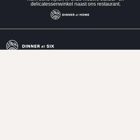
delicatessenwinkel naast ons restaurant.
Genieten in een ontspannen sfeer
Geopend: dinsdag t/m zaterdag vanaf 18:00 uur
Herenweg 6
Het menu
3991 DS Houten
Evenementen
030 - 27 46 272
Recepten
Info@dinneratsix.nl
Iets te vieren
Routebeschrijving
Zakelijk uit eten